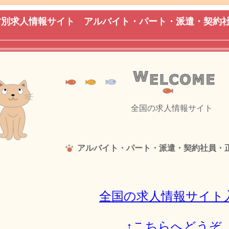
村別求人情報サイト アルバイト・パート・派遣・契約
全国の求人情報サイト
アルバイト・パート・派遣・契約社員・
全国の求人情報サイト
↑こちらへどうぞ