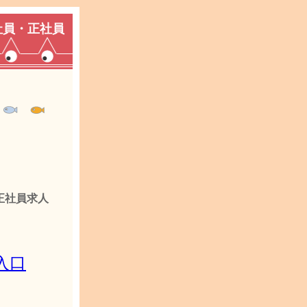
社員・正社員
正社員求人
入口